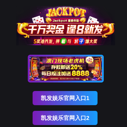
关于K8凯发
关于我们
经营理念
品牌介绍
联系我
商加盟
新闻中心
产品中心
我们的优势
k8